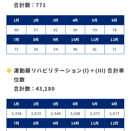
合計数：771
1月
2月
3月
4月
5月
6月
60
57
82
58
59
74
7月
8月
9月
10月
11月
12月
71
58
54
66
61
71
運動器リハビリテーション(I)＋(III) 合計単
位数
合計数：43,180
1月
2月
3月
4月
5月
6月
3,394
3,823
3,944
3,608
3,473
3,677
7月
8月
9月
10月
11月
12月