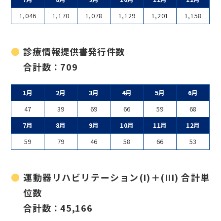
1,046
1,170
1,078
1,129
1,201
1,158
診療情報提供書
発行件数
合計数：709
1月
2月
3月
4月
5月
6月
47
39
69
66
59
68
7月
8月
9月
10月
11月
12月
59
79
46
58
66
53
運動器リハビリテーション(I)＋(III) 合計単
位数
合計数：45,166